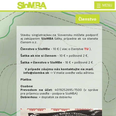
MENU
III
Členstvo
Stavbu singletrackov na Slovensku môžete podporiť
aj zakúpenim
SloMBA
šatky, prípadne ak sa stanete
členom o.z..
Členstvo v SloMBe
- 10 € ( viac o členstve
TU
),
Šatka ak nie si členom
- 10 € + poštovné 2 €,
Šatka + členstvo v SloMBe
- 16 € + poštovné 2 €.
V prípade záujmu nás kontaktujte na mail:
info@slomba.sk
-> V maile uveďte vašu adresu.
Platba:
Osobne
Prevodom na účet:
4019252695/7500 (v správe
pre príjemcu uveďte - podpora SloMBA)
Dobierkou:
+ doplatok za dobierku